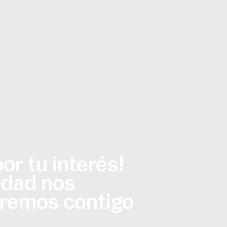
or tu interés!
edad nos
remos contigo